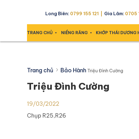
Skip
Triệu Đình Cường
to
Long Biên:
0799 155 121 |
Gia Lâm:
0705 1
content
TRANG CHỦ
NIỀNG RĂNG
KHỚP THÁI DƯƠNG
Trang chủ
Bảo Hành
Triệu Đình Cường
Triệu Đình Cường
19/03/2022
Chụp R25,R26