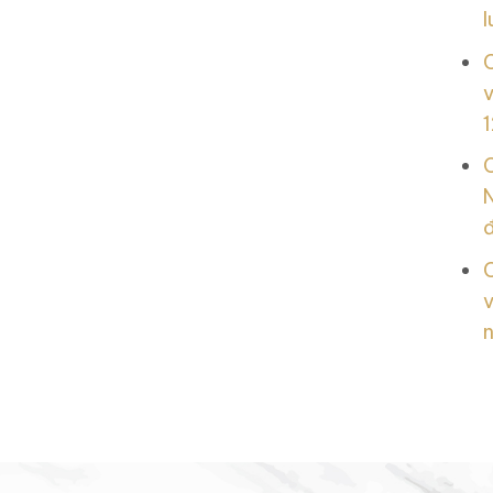
l
v
1
N
v