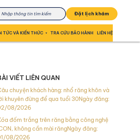
đặt lịch khám
N TỨC VÀ KIẾN THỨC
TRA CỨU BẢO HÀNH
LIÊN HỆ
BÀI VIẾT LIÊN QUAN
Câu chuyện khách hàng: nhổ răng khôn và
ời khuyên đừng để qua tuổi 30
Ngày đăng:
02/08/2026
Xóa đốm trắng trên răng bằng công nghệ
ICON, không cần mài răng
Ngày đăng:
01/08/2026