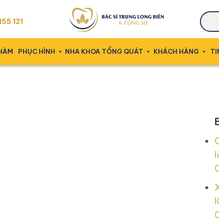
55 121
 HÀM
PHỤC HÌNH
NHA KHOA TỔNG QUÁT
KHÁCH HÀNG
TI
l