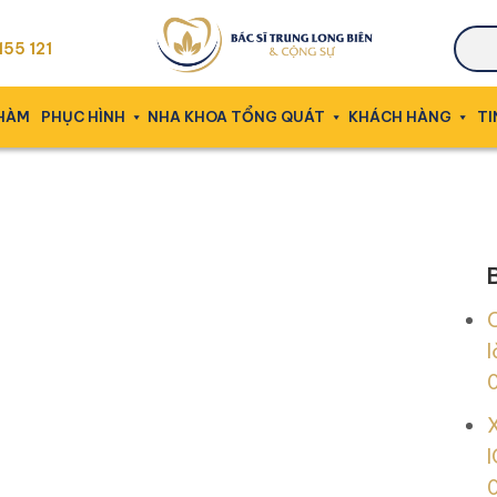
55 121
 HÀM
PHỤC HÌNH
NHA KHOA TỔNG QUÁT
KHÁCH HÀNG
TI
l