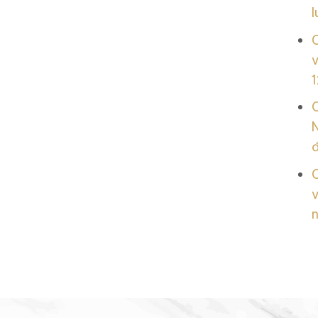
l
v
1
N
v