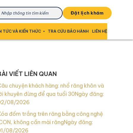
đặt lịch khám
N TỨC VÀ KIẾN THỨC
TRA CỨU BẢO HÀNH
LIÊN HỆ
BÀI VIẾT LIÊN QUAN
Câu chuyện khách hàng: nhổ răng khôn và
ời khuyên đừng để qua tuổi 30
Ngày đăng:
02/08/2026
Xóa đốm trắng trên răng bằng công nghệ
ICON, không cần mài răng
Ngày đăng:
01/08/2026