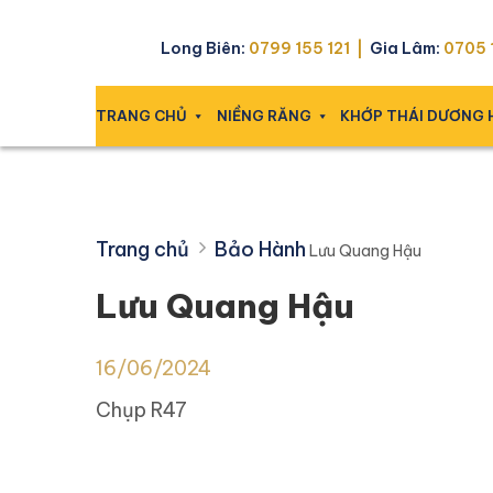
Skip
Lưu Quang Hậu
to
Long Biên:
0799 155 121 |
Gia Lâm:
0705 1
content
TRANG CHỦ
NIỀNG RĂNG
KHỚP THÁI DƯƠNG
Trang chủ
Bảo Hành
Lưu Quang Hậu
Lưu Quang Hậu
16/06/2024
Chụp R47