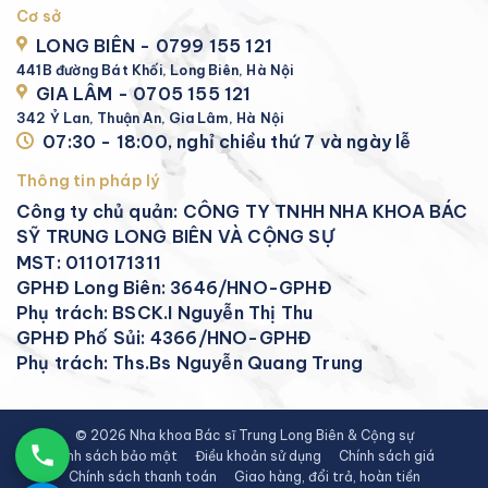
Cơ sở
LONG BIÊN - 0799 155 121
441B đường Bát Khối, Long Biên, Hà Nội
GIA LÂM - 0705 155 121
342 Ỷ Lan, Thuận An, Gia Lâm, Hà Nội
07:30 - 18:00, nghỉ chiều thứ 7 và ngày lễ
Thông tin pháp lý
Công ty chủ quản: CÔNG TY TNHH NHA KHOA BÁC
SỸ TRUNG LONG BIÊN VÀ CỘNG SỰ
MST: 0110171311
GPHĐ Long Biên: 3646/HNO-GPHĐ
Phụ trách: BSCK.I Nguyễn Thị Thu
GPHĐ Phố Sủi: 4366/HNO-GPHĐ
Phụ trách: Ths.Bs Nguyễn Quang Trung
© 2026 Nha khoa Bác sĩ Trung Long Biên & Cộng sự
Chính sách bảo mật
Điều khoản sử dụng
Chính sách giá
Chính sách thanh toán
Giao hàng, đổi trả, hoàn tiền