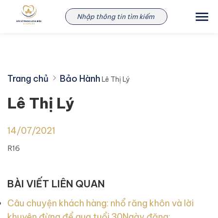
Skip
Lê Thị Lý
to
content
Trang chủ
Bảo Hành
Lê Thị Lý
Lê Thị Lý
14/07/2021
R16
BÀI VIẾT LIÊN QUAN
Câu chuyện khách hàng: nhổ răng khôn và lời
khuyên đừng để qua tuổi 30
Ngày đăng: