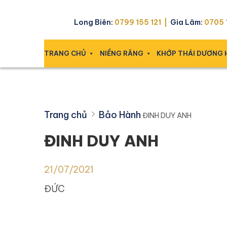
Skip
ĐINH DUY ANH
to
Long Biên:
0799 155 121 |
Gia Lâm:
0705 1
content
TRANG CHỦ
NIỀNG RĂNG
KHỚP THÁI DƯƠNG
Trang chủ
Bảo Hành
ĐINH DUY ANH
ĐINH DUY ANH
21/07/2021
ĐỨC