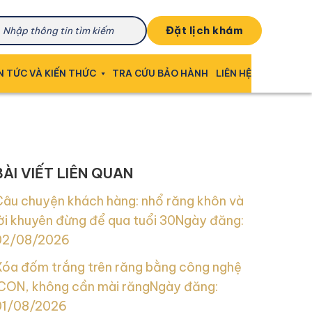
đặt lịch khám
N TỨC VÀ KIẾN THỨC
TRA CỨU BẢO HÀNH
LIÊN HỆ
BÀI VIẾT LIÊN QUAN
Câu chuyện khách hàng: nhổ răng khôn và
ời khuyên đừng để qua tuổi 30
Ngày đăng:
02/08/2026
Xóa đốm trắng trên răng bằng công nghệ
ICON, không cần mài răng
Ngày đăng:
01/08/2026