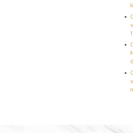
l
v
1
N
v