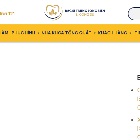
55 121
 HÀM
PHỤC HÌNH
NHA KHOA TỔNG QUÁT
KHÁCH HÀNG
TI
l