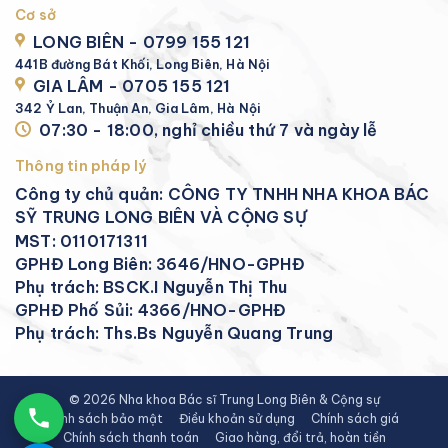
Cơ sở
LONG BIÊN - 0799 155 121
441B đường Bát Khối, Long Biên, Hà Nội
GIA LÂM - 0705 155 121
342 Ỷ Lan, Thuận An, Gia Lâm, Hà Nội
07:30 - 18:00, nghỉ chiều thứ 7 và ngày lễ
Thông tin pháp lý
Công ty chủ quản: CÔNG TY TNHH NHA KHOA BÁC
SỸ TRUNG LONG BIÊN VÀ CỘNG SỰ
MST: 0110171311
GPHĐ Long Biên: 3646/HNO-GPHĐ
Phụ trách: BSCK.I Nguyễn Thị Thu
GPHĐ Phố Sủi: 4366/HNO-GPHĐ
Phụ trách: Ths.Bs Nguyễn Quang Trung
© 2026 Nha khoa Bác sĩ Trung Long Biên & Cộng sự
Chính sách bảo mật
Điều khoản sử dụng
Chính sách giá
Chính sách thanh toán
Giao hàng, đổi trả, hoàn tiền