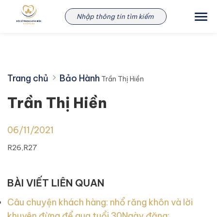
Skip
Trần Thị Hiền
to
content
Trang chủ
Bảo Hành
Trần Thị Hiền
Trần Thị Hiền
06/11/2021
R26,R27
BÀI VIẾT LIÊN QUAN
Câu chuyện khách hàng: nhổ răng khôn và lời
khuyên đừng để qua tuổi 30
Ngày đăng: