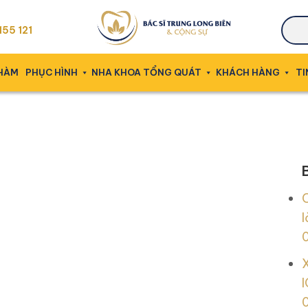
55 121
 HÀM
PHỤC HÌNH
NHA KHOA TỔNG QUÁT
KHÁCH HÀNG
TI
l