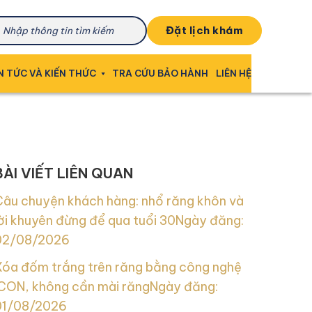
đặt lịch khám
N TỨC VÀ KIẾN THỨC
TRA CỨU BẢO HÀNH
LIÊN HỆ
BÀI VIẾT LIÊN QUAN
Câu chuyện khách hàng: nhổ răng khôn và
ời khuyên đừng để qua tuổi 30
Ngày đăng:
02/08/2026
Xóa đốm trắng trên răng bằng công nghệ
ICON, không cần mài răng
Ngày đăng:
01/08/2026