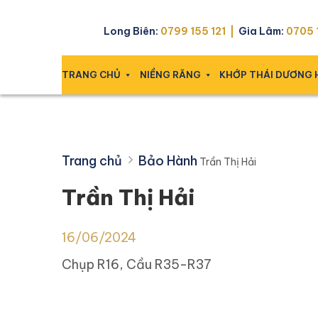
Skip
Trần Thị Hải
to
Long Biên:
0799 155 121 |
Gia Lâm:
0705 1
content
TRANG CHỦ
NIỀNG RĂNG
KHỚP THÁI DƯƠNG
Trang chủ
Bảo Hành
Trần Thị Hải
Trần Thị Hải
16/06/2024
Chụp R16, Cầu R35-R37