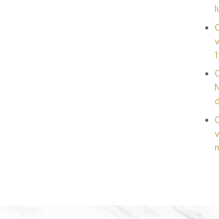
l
v
1
N
v