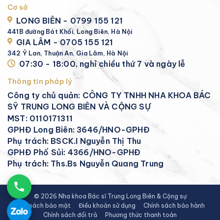
Cơ sở
LONG BIÊN - 0799 155 121
441B đường Bát Khối, Long Biên, Hà Nội
GIA LÂM - 0705 155 121
342 Ỷ Lan, Thuận An, Gia Lâm, Hà Nội
07:30 - 18:00, nghỉ chiều thứ 7 và ngày lễ
Thông tin pháp lý
Công ty chủ quản: CÔNG TY TNHH NHA KHOA BÁC
SỸ TRUNG LONG BIÊN VÀ CỘNG SỰ
MST: 0110171311
GPHĐ Long Biên: 3646/HNO-GPHĐ
Phụ trách: BSCK.I Nguyễn Thị Thu
GPHĐ Phố Sủi: 4366/HNO-GPHĐ
Phụ trách: Ths.Bs Nguyễn Quang Trung
© 2026 Nha khoa Bác sĩ Trung Long Biên & Cộng sự
Chính sách bảo mật
Điều khoản sử dụng
Chính sách bảo hành
Chính sách đổi trả
Phương thức thanh toán