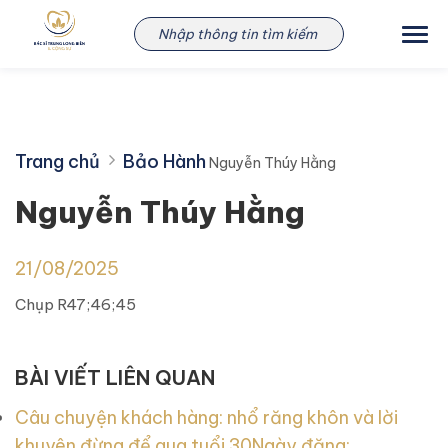
Skip
Nguyễn Thúy Hằng
to
content
Trang chủ
Bảo Hành
Nguyễn Thúy Hằng
Nguyễn Thúy Hằng
21/08/2025
Chụp R47;46;45
BÀI VIẾT LIÊN QUAN
Câu chuyện khách hàng: nhổ răng khôn và lời
khuyên đừng để qua tuổi 30
Ngày đăng: