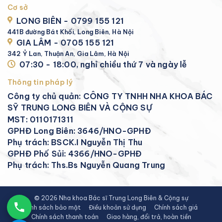
Cơ sở
LONG BIÊN - 0799 155 121
441B đường Bát Khối, Long Biên, Hà Nội
GIA LÂM - 0705 155 121
342 Ỷ Lan, Thuận An, Gia Lâm, Hà Nội
07:30 - 18:00, nghỉ chiều thứ 7 và ngày lễ
Thông tin pháp lý
Công ty chủ quản: CÔNG TY TNHH NHA KHOA BÁC
SỸ TRUNG LONG BIÊN VÀ CỘNG SỰ
MST: 0110171311
GPHĐ Long Biên: 3646/HNO-GPHĐ
Phụ trách: BSCK.I Nguyễn Thị Thu
GPHĐ Phố Sủi: 4366/HNO-GPHĐ
Phụ trách: Ths.Bs Nguyễn Quang Trung
© 2026 Nha khoa Bác sĩ Trung Long Biên & Cộng sự
Chính sách bảo mật
Điều khoản sử dụng
Chính sách giá
Chính sách thanh toán
Giao hàng, đổi trả, hoàn tiền