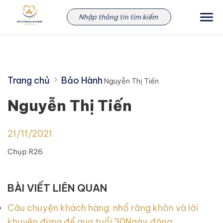
Skip
Nguyễn Thị Tiến
to
content
Trang chủ
Bảo Hành
Nguyễn Thị Tiến
Nguyễn Thị Tiến
21/11/2021
Chụp R26
BÀI VIẾT LIÊN QUAN
Câu chuyện khách hàng: nhổ răng khôn và lời
khuyên đừng để qua tuổi 30
Ngày đăng: