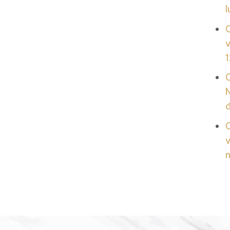
l
v
1
N
v