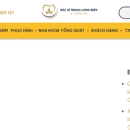
55 121
 HÀM
PHỤC HÌNH
NHA KHOA TỔNG QUÁT
KHÁCH HÀNG
TI
l