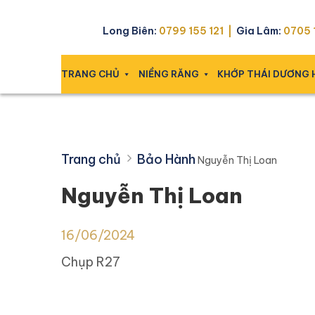
Skip
Nguyễn Thị Loan
to
Long Biên:
0799 155 121 |
Gia Lâm:
0705 1
content
TRANG CHỦ
NIỀNG RĂNG
KHỚP THÁI DƯƠNG
Trang chủ
Bảo Hành
Nguyễn Thị Loan
Nguyễn Thị Loan
16/06/2024
Chụp R27