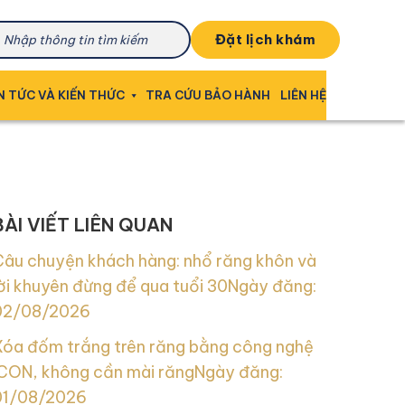
đặt lịch khám
N TỨC VÀ KIẾN THỨC
TRA CỨU BẢO HÀNH
LIÊN HỆ
BÀI VIẾT LIÊN QUAN
Câu chuyện khách hàng: nhổ răng khôn và
ời khuyên đừng để qua tuổi 30
Ngày đăng:
02/08/2026
Xóa đốm trắng trên răng bằng công nghệ
ICON, không cần mài răng
Ngày đăng:
01/08/2026