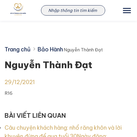
Skip
Nguyễn Thành Đạt
to
content
Trang chủ
Bảo Hành
Nguyễn Thành Đạt
Nguyễn Thành Đạt
29/12/2021
R16
BÀI VIẾT LIÊN QUAN
Câu chuyện khách hàng: nhổ răng khôn và lời
khuyên đừng để qua tuổi 30
Ngày đăng: