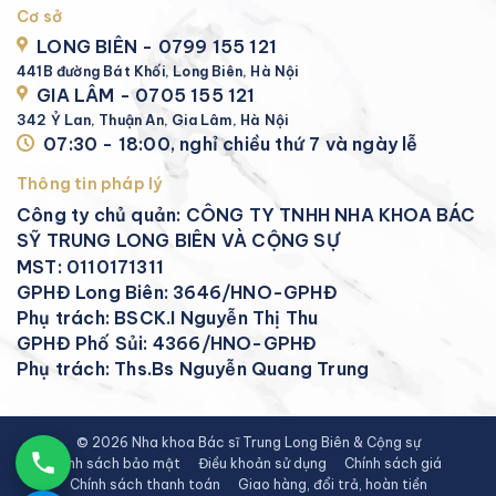
Cơ sở
LONG BIÊN - 0799 155 121
441B đường Bát Khối, Long Biên, Hà Nội
GIA LÂM - 0705 155 121
342 Ỷ Lan, Thuận An, Gia Lâm, Hà Nội
07:30 - 18:00, nghỉ chiều thứ 7 và ngày lễ
Thông tin pháp lý
Công ty chủ quản: CÔNG TY TNHH NHA KHOA BÁC
SỸ TRUNG LONG BIÊN VÀ CỘNG SỰ
MST: 0110171311
GPHĐ Long Biên: 3646/HNO-GPHĐ
Phụ trách: BSCK.I Nguyễn Thị Thu
GPHĐ Phố Sủi: 4366/HNO-GPHĐ
Phụ trách: Ths.Bs Nguyễn Quang Trung
© 2026 Nha khoa Bác sĩ Trung Long Biên & Cộng sự
Chính sách bảo mật
Điều khoản sử dụng
Chính sách giá
Chính sách thanh toán
Giao hàng, đổi trả, hoàn tiền