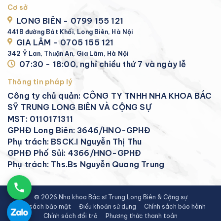
Cơ sở
LONG BIÊN - 0799 155 121
441B đường Bát Khối, Long Biên, Hà Nội
GIA LÂM - 0705 155 121
342 Ỷ Lan, Thuận An, Gia Lâm, Hà Nội
07:30 - 18:00, nghỉ chiều thứ 7 và ngày lễ
Thông tin pháp lý
Công ty chủ quản: CÔNG TY TNHH NHA KHOA BÁC
SỸ TRUNG LONG BIÊN VÀ CỘNG SỰ
MST: 0110171311
GPHĐ Long Biên: 3646/HNO-GPHĐ
Phụ trách: BSCK.I Nguyễn Thị Thu
GPHĐ Phố Sủi: 4366/HNO-GPHĐ
Phụ trách: Ths.Bs Nguyễn Quang Trung
© 2026 Nha khoa Bác sĩ Trung Long Biên & Cộng sự
Chính sách bảo mật
Điều khoản sử dụng
Chính sách bảo hành
Chính sách đổi trả
Phương thức thanh toán