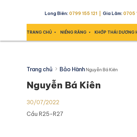
Skip
Nguyễn Bá Kiên
to
Long Biên:
0799 155 121 |
Gia Lâm:
0705 1
content
TRANG CHỦ
NIỀNG RĂNG
KHỚP THÁI DƯƠNG
Trang chủ
Bảo Hành
Nguyễn Bá Kiên
Nguyễn Bá Kiên
30/07/2022
Cầu R25-R27