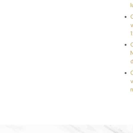
l
v
1
N
v