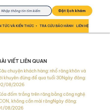
đặt lịch khám
N TỨC VÀ KIẾN THỨC
TRA CỨU BẢO HÀNH
LIÊN HỆ
BÀI VIẾT LIÊN QUAN
Câu chuyện khách hàng: nhổ răng khôn và
ời khuyên đừng để qua tuổi 30
Ngày đăng:
02/08/2026
Xóa đốm trắng trên răng bằng công nghệ
ICON, không cần mài răng
Ngày đăng:
01/08/2026