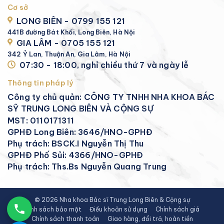
Cơ sở
LONG BIÊN - 0799 155 121
441B đường Bát Khối, Long Biên, Hà Nội
GIA LÂM - 0705 155 121
342 Ỷ Lan, Thuận An, Gia Lâm, Hà Nội
07:30 - 18:00, nghỉ chiều thứ 7 và ngày lễ
Thông tin pháp lý
Công ty chủ quản: CÔNG TY TNHH NHA KHOA BÁC
SỸ TRUNG LONG BIÊN VÀ CỘNG SỰ
MST: 0110171311
GPHĐ Long Biên: 3646/HNO-GPHĐ
Phụ trách: BSCK.I Nguyễn Thị Thu
GPHĐ Phố Sủi: 4366/HNO-GPHĐ
Phụ trách: Ths.Bs Nguyễn Quang Trung
© 2026 Nha khoa Bác sĩ Trung Long Biên & Cộng sự
Chính sách bảo mật
Điều khoản sử dụng
Chính sách giá
Chính sách thanh toán
Giao hàng, đổi trả, hoàn tiền