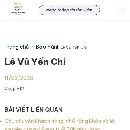
Skip
Lê Vũ Yến Chi
to
content
Trang chủ
Bảo Hành
Lê Vũ Yến Chi
Lê Vũ Yến Chi
11/03/2025
Chụp R12
BÀI VIẾT LIÊN QUAN
Câu chuyện khách hàng: nhổ răng khôn và lời
khuyên đừng để qua tuổi 30
Ngày đăng: