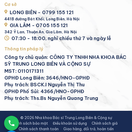
Cơ sở
LONG BIÊN - 0799 155 121
441B đường Bát Khối, Long Biên, Hà Nội
GIA LÂM - 0705 155 121
342 Ỷ Lan, Thuận An, Gia Lâm, Hà Nội
07:30 - 18:00, nghỉ chiều thứ 7 và ngày lễ
Thông tin pháp lý
Công ty chủ quản: CÔNG TY TNHH NHA KHOA BÁC
SỸ TRUNG LONG BIÊN VÀ CỘNG SỰ
MST: 0110171311
GPHĐ Long Biên: 3646/HNO-GPHĐ
Phụ trách: BSCK.I Nguyễn Thị Thu
GPHĐ Phố Sủi: 4366/HNO-GPHĐ
Phụ trách: Ths.Bs Nguyễn Quang Trung
© 2026 Nha khoa Bác sĩ Trung Long Biên & Cộng sự
Chính sách bảo mật
Điều khoản sử dụng
Chính sách giá
Chính sách thanh toán
Giao hàng, đổi trả, hoàn tiền