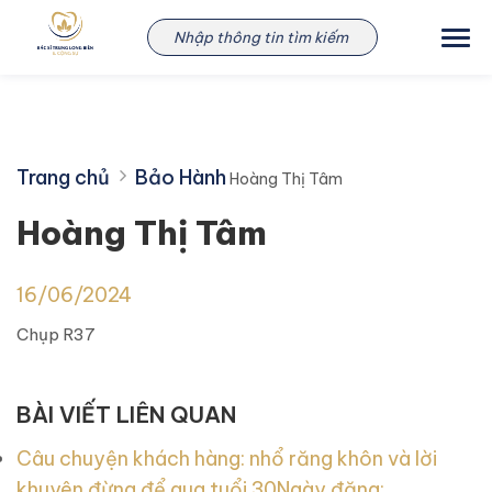
Skip
Hoàng Thị Tâm
to
content
Trang chủ
Bảo Hành
Hoàng Thị Tâm
Hoàng Thị Tâm
16/06/2024
Chụp R37
BÀI VIẾT LIÊN QUAN
Câu chuyện khách hàng: nhổ răng khôn và lời
khuyên đừng để qua tuổi 30
Ngày đăng: