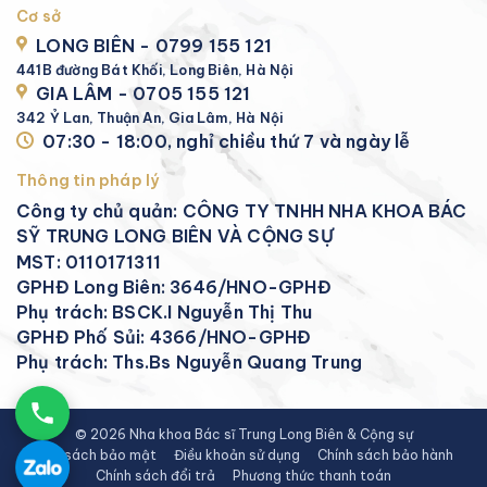
Cơ sở
LONG BIÊN - 0799 155 121
441B đường Bát Khối, Long Biên, Hà Nội
GIA LÂM - 0705 155 121
342 Ỷ Lan, Thuận An, Gia Lâm, Hà Nội
07:30 - 18:00, nghỉ chiều thứ 7 và ngày lễ
Thông tin pháp lý
Công ty chủ quản: CÔNG TY TNHH NHA KHOA BÁC
SỸ TRUNG LONG BIÊN VÀ CỘNG SỰ
MST: 0110171311
GPHĐ Long Biên: 3646/HNO-GPHĐ
Phụ trách: BSCK.I Nguyễn Thị Thu
GPHĐ Phố Sủi: 4366/HNO-GPHĐ
Phụ trách: Ths.Bs Nguyễn Quang Trung
© 2026 Nha khoa Bác sĩ Trung Long Biên & Cộng sự
Chính sách bảo mật
Điều khoản sử dụng
Chính sách bảo hành
Chính sách đổi trả
Phương thức thanh toán