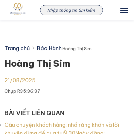
Skip
Hoàng Thị Sim
to
content
Trang chủ
Bảo Hành
Hoàng Thị Sim
Hoàng Thị Sim
21/08/2025
Chụp R35;36;37
BÀI VIẾT LIÊN QUAN
Câu chuyện khách hàng: nhổ răng khôn và lời
khuyên đừng để qua tuổi 30
Ngày đăng: