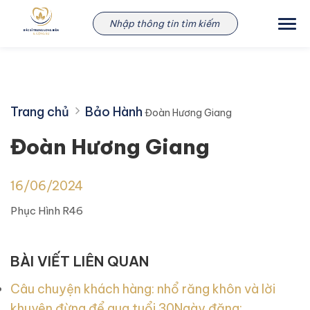
Skip
Đoàn Hương Giang
to
content
Trang chủ
Bảo Hành
Đoàn Hương Giang
Đoàn Hương Giang
16/06/2024
Phục Hình R46
BÀI VIẾT LIÊN QUAN
Câu chuyện khách hàng: nhổ răng khôn và lời
khuyên đừng để qua tuổi 30
Ngày đăng: