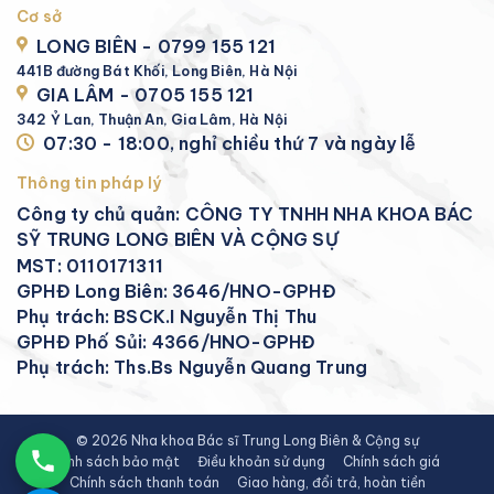
Cơ sở
LONG BIÊN - 0799 155 121
441B đường Bát Khối, Long Biên, Hà Nội
GIA LÂM - 0705 155 121
342 Ỷ Lan, Thuận An, Gia Lâm, Hà Nội
07:30 - 18:00, nghỉ chiều thứ 7 và ngày lễ
Thông tin pháp lý
Công ty chủ quản: CÔNG TY TNHH NHA KHOA BÁC
SỸ TRUNG LONG BIÊN VÀ CỘNG SỰ
MST: 0110171311
GPHĐ Long Biên: 3646/HNO-GPHĐ
Phụ trách: BSCK.I Nguyễn Thị Thu
GPHĐ Phố Sủi: 4366/HNO-GPHĐ
Phụ trách: Ths.Bs Nguyễn Quang Trung
© 2026 Nha khoa Bác sĩ Trung Long Biên & Cộng sự
Chính sách bảo mật
Điều khoản sử dụng
Chính sách giá
Chính sách thanh toán
Giao hàng, đổi trả, hoàn tiền